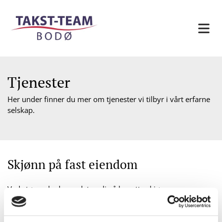
Tjenester
Her under finner du mer om tjenester vi tilbyr i vårt erfarne
selskap.
Skjønn på fast eiendom
Ved større skader er det mulig å benytte skjønn som
oppgjørsform. Forsikringsselskapet og skadelidte velger
hver sin skjønnsmann som skal bli enige om erstatningen
med bindende virkning. I skjønn rekonstrueres arealer og