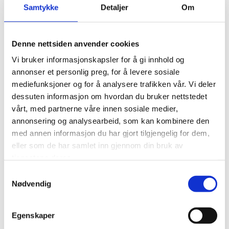
Samtykke
Detaljer
Om
bygningsdeler som legges til grunn for detaljert beregning
som utføres av skjønnsmennene i fellesskap.
Kontakt oss
Denne nettsiden anvender cookies
Vi bruker informasjonskapsler for å gi innhold og
annonser et personlig preg, for å levere sosiale
mediefunksjoner og for å analysere trafikken vår. Vi deler
dessuten informasjon om hvordan du bruker nettstedet
vårt, med partnerne våre innen sosiale medier,
annonsering og analysearbeid, som kan kombinere den
med annen informasjon du har gjort tilgjengelig for dem,
eller som de har samlet inn gjennom din bruk av
tjenestene deres.
Samtykkevalg
Nødvendig
Egenskaper