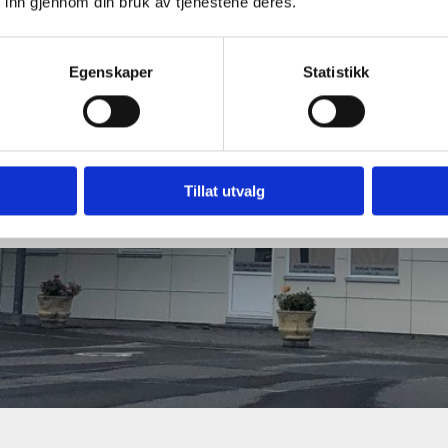
 inn gjennom din bruk av tjenestene deres.
Egenskaper
Statistikk
Tillat utvalg