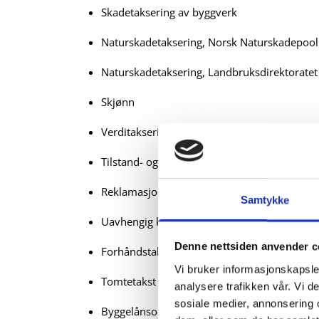
Skadetaksering av byggverk
Naturskadetaksering, Norsk Naturskadepool
Naturskadetaksering, Landbruksdirektoratet
Skjønn
Verditaksering av bolig- og fritidseiendomm
Tilstand- og boligsalgsrapporter
Reklamasjonsrapporter
Samtykke
Uavhengig kontroll
Denne nettsiden anvender c
Forhåndstakst
Vi bruker informasjonskapsler
Tomtetakst
analysere trafikken vår. Vi 
sosiale medier, annonsering 
Byggelånsoppfølging