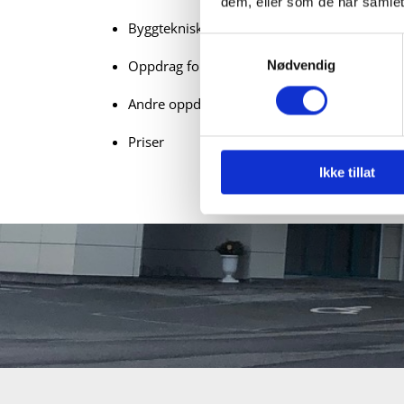
dem, eller som de har samlet
Byggteknisk rådgivning
Samtykkevalg
Oppdrag for rettsvesenet
Nødvendig
Andre oppdrag
Priser
Ikke tillat