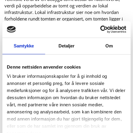
verdi på opparbeidelse av tomt og verdien av lokal
infrastrukstur. Lokal infrastrukstur sier noe om hvordan
forholdene rundt tomten er organisert, om tomten ligger i
regulert område, om adkomstvei er offentlig med vann- og
kloakkledninger, avstander til butikker, skoler, barnehager
osv...
Samtykke
Detaljer
Om
Teknisk verdi av en ubebygd tomt består av råtomtverdi og
verdien av lokal infrastrukstur. Verdien skal vurderes på
grunnlag av råtomtverdi i området eller områder en kan
Denne nettsiden anvender cookies
sammenligne med. Råtomtverdi er avhengig av beliggenhet
Vi bruker informasjonskapsler for å gi innhold og
i forhold til hovedsamferdsårer og tettsteder
(hovedinfrastruktur i området).
annonser et personlig preg, for å levere sosiale
mediefunksjoner og for å analysere trafikken vår. Vi deler
Ta kontakt for avtale om pris.
dessuten informasjon om hvordan du bruker nettstedet
vårt, med partnerne våre innen sosiale medier,
Kontakt oss
annonsering og analysearbeid, som kan kombinere den
med annen informasjon du har gjort tilgjengelig for dem,
eller som de har samlet inn gjennom din bruk av