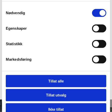
tjenestene deres.
Samtykkevalg
Nødvendig
Egenskaper
Statistikk
Markedsføring
Tillat alle
Tillat utvalg
Ikke tillat